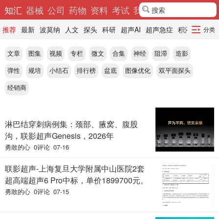
248
知汇
器械
公司
药物
资料
考试
我的
搜索
下拉刷新
推荐
最新
波莫纳
人文
探头
科研
超声AI
超声急症
积液
造影
分类
文章
图集
视频
专栏
微文
合集
神经
阻滞
造影
弹性
规培
小结石
排行榜
盆底
图像优化
双平面探头
经销商
合集
淋巴结穿刺病例集：颈部、腋窝、腹股
沟，联影超声Genesis，2026年
勇敢的心
0评论
07-16
联影超声-上海复旦大学附属中山医院2套
超高端超声6 Pro中标，单价1899700元。
勇敢的心
0评论
07-15